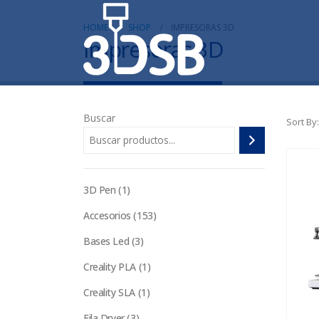
HOME
SHOP
IMPRESORAS 3D
Impresoras 3D
Buscar
Sort By:
1
3D Pen
1
producto
153
Accesorios
153
productos
3
Bases Led
3
productos
1
Creality PLA
1
producto
1
Creality SLA
1
producto
3
Fila Dryer
3