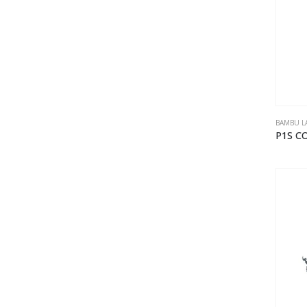
BAMBU L
P1S 