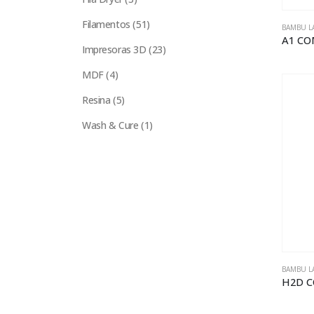
productos
51
Filamentos
51
BAMBU L
productos
A1 C
23
Impresoras 3D
23
productos
4
MDF
4
productos
5
Resina
5
productos
1
Wash & Cure
1
producto
BAMBU L
H2D 