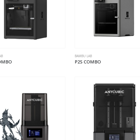
AB
BAMBU LAB
COMBO
P2S COMBO