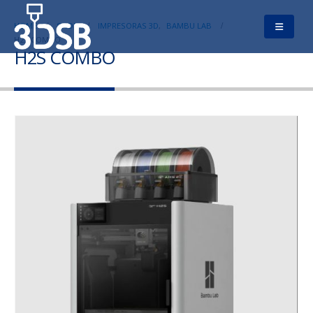
HOME
SHOP
IMPRESORAS 3D
,
BAMBU LAB
H2S COMBO
H2S COMBO