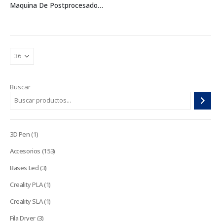
Maquina De Postprocesado De Resina 3D
Buscar
1
3D Pen
1
producto
153
Accesorios
153
productos
3
Bases Led
3
productos
1
Creality PLA
1
producto
1
Creality SLA
1
producto
3
Fila Dryer
3