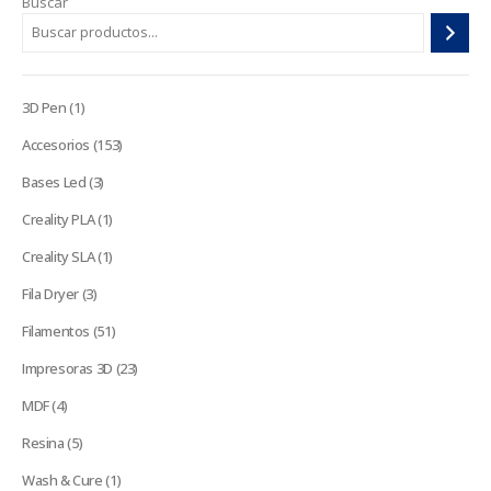
Buscar
1
3D Pen
1
producto
153
Accesorios
153
productos
3
Bases Led
3
productos
1
Creality PLA
1
producto
1
Creality SLA
1
producto
3
Fila Dryer
3
productos
51
Filamentos
51
productos
23
Impresoras 3D
23
productos
4
MDF
4
productos
5
Resina
5
productos
1
Wash & Cure
1