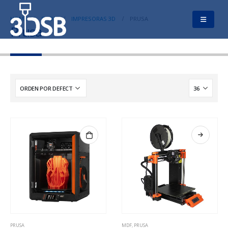
HOME
SHOP
IMPRESORAS 3D
PRUSA
Prusa
PRUSA
MDF
,
PRUSA