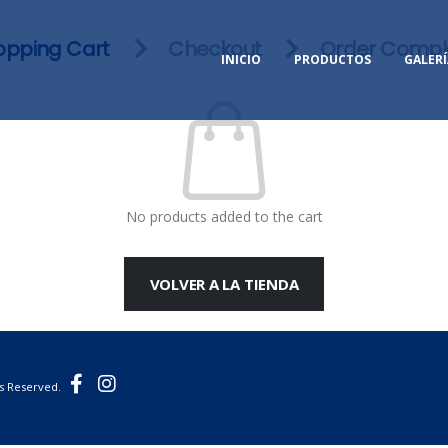
opping Cart
Checkout
Order Compl
INICIO
PRODUCTOS
GALERÍ
No products added to the cart
VOLVER A LA TIENDA
ts Reserved.