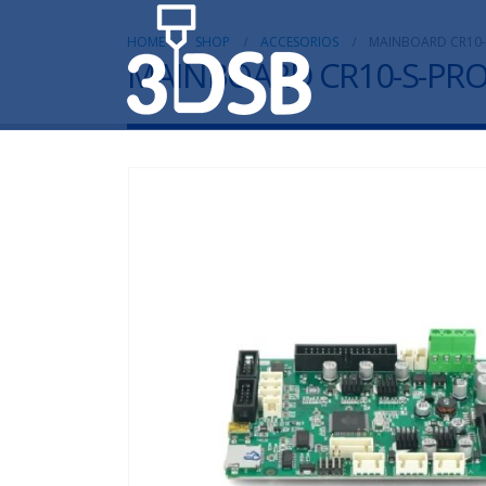
HOME
SHOP
ACCESORIOS
MAINBOARD CR10-
MAINBOARD CR10-S-PR